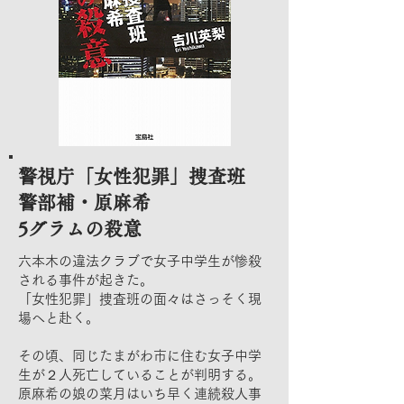
警視庁「女性犯罪」捜査班
警部補・原麻希
5グラムの殺意
六本木の違法クラブで女子中学生が惨殺
される事件が起きた。
「女性犯罪」捜査班の面々はさっそく現
場へと赴く。
その頃、同じたまがわ市に住む女子中学
生が２人死亡していることが判明する。
原麻希の娘の菜月はいち早く連続殺人事