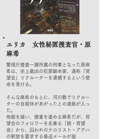
エリカ 女性秘匿捜査官・原
麻希
警視庁捜査一課所属の刑事となった原麻
希は、史上最凶の犯罪脚本家、通称「背
望会」リクルーターを逮捕するという使
命を受ける。
そんな麻希のもとに、河川敷でリクルー
ターの自殺体があがったとの連絡が入っ
た。
他殺を疑い、捜査を進める麻希だが、背
望会のフォロワーを名乗る「続・背望
会」から、囚われのテロリスト・アゲハ
の釈放を要求する脅迫メールが届