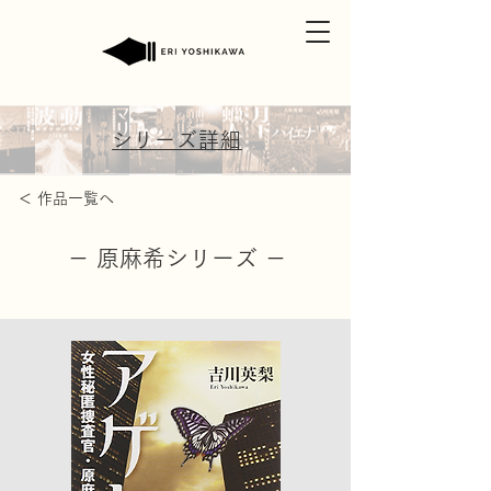
​シリーズ詳細
＜ 作品一覧へ
－ 原麻希シリーズ －